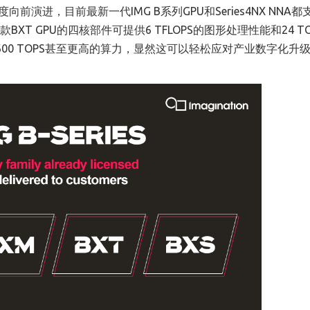
速度向前演进，目前最新一代IMG B系列GPU和Series4NX NNA
 GPU的四核部件可提供6 TFLOPS的图形处理性能和24 TO
600 TOPS甚至更高的算力，显然这可以轻松应对产业数字化升