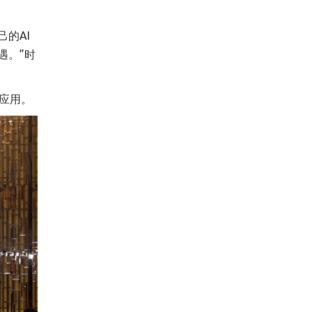
的AI
遇。”时
关应用。