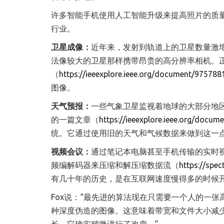
许多智能手机使用人工智能升级来提高照片的质
行业。
卫星成像：
近年来，发射到轨道上的卫星数量激
法像较大的卫星那样携带昂贵的高分辨率相机。正如IE
（
https://ieeexplore.ieee.org/document/975788
图像。
天气预报：
一些气象卫星监视着地球的大部分地区。
的一篇文章（
https://ieeexplore.ieee.org/docu
统。它通过使用旧的天气和气候数据来做到这一
视频会议：
通过笔记本电脑甚至手机传输的实时
频编解码器来压缩和解压缩数据流（
https://spe
有几十年的历史，是在互联网速度慢得多的时候
Fox说：“最先进的算法现在只需要一个人的一
种深度伪造的图像。这意味着带宽和文件大小减少