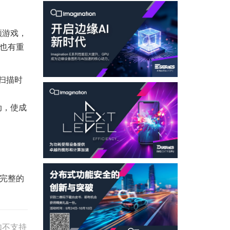
频游戏，
，也有重
扫描时
动，使成
最完整的
如不支持