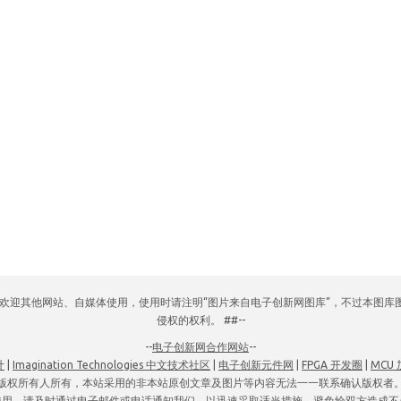
网，欢迎其他网站、自媒体使用，使用时请注明“图片来自电子创新网图库”，不过本图
侵权的权利。 ##--
--
电子创新网合作网站
--
计
|
Imagination Technologies 中文技术社区
|
电子创新元件网
|
FPGA 开发圈
|
MCU
版权所有人所有，本站采用的非本站原创文章及图片等内容无法一一联系确认版权者
使用，请及时通过电子邮件或电话通知我们，以迅速采取适当措施，避免给双方造成不