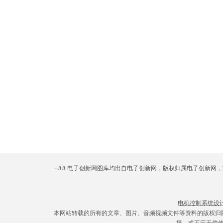
--## 电子创新网图库均出自电子创新网，版权归属电子创新
电机控制系统设
本网站转载的所有的文章、图片、音频视频文件等资料的版权归
播，或不应无偿