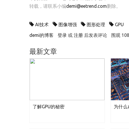
转载，请联系小编
demi@eetrend.com
删除。
AI技术
图像增强
图形处理
GPU
demi的博客
登录
或
注册
后发表评论
围观 108
最新文章
了解GPU的秘密
为什么在