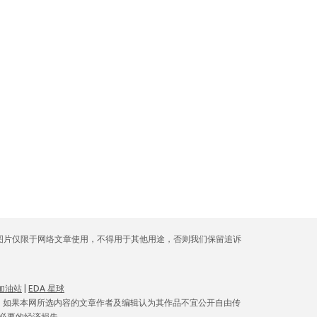
库图片仅限于网络文章使用，不得用于其他用途，否则我们保留追诉
 加油站
|
EDA 星球
。如果本网所选内容的文章作者及编辑认为其作品不宜公开自由传
必要的经济损失。