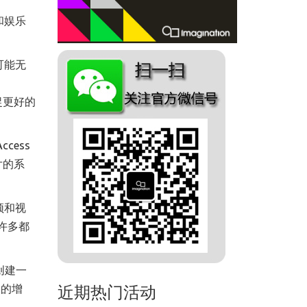
和娱乐
可能无
捉更好的
cess
片的系
频和视
许多都
创建一
大的增
近期热门活动