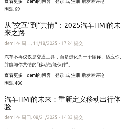
查看更多
about UE 5.8+ 汽车HMI：设计师终于不用再“从零画
demi的博客
登录
或
注册
后发表评论
围观 69
起”
从“交互”到“共情”：2025汽车HMI的未
来之路
demi
在 周二, 11/18/2025 - 17:24 提交
汽车不再仅仅是交通工具，而是进化为一个懂你、适应你、
并能与你共情的“移动智能伙伴”。
查看更多
about 从“交互”到“共情”：2025汽车HMI的未来之路
demi的博客
登录
或
注册
后发表评论
围观 486
汽车HMI的未来：重新定义移动出行体
验
demi
在 周四, 08/21/2025 - 14:33 提交