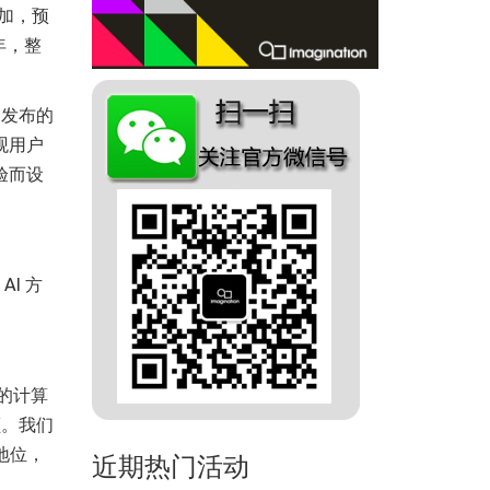
加，预
 年，整
近发布的
观用户
体验而设
AI 方
效的计算
额。我们
导地位，
近期热门活动