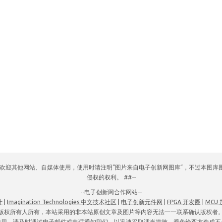
网，欢迎其他网站、自媒体使用，使用时请注明“图片来自电子创新网图库”，不过本图
侵权的权利。 ##--
--
电子创新网合作网站
--
计
|
Imagination Technologies 中文技术社区
|
电子创新元件网
|
FPGA 开发圈
|
MCU
版权所有人所有，本站采用的非本站原创文章及图片等内容无法一一联系确认版权者
使用，请及时通过电子邮件或电话通知我们，以迅速采取适当措施，避免给双方造成不