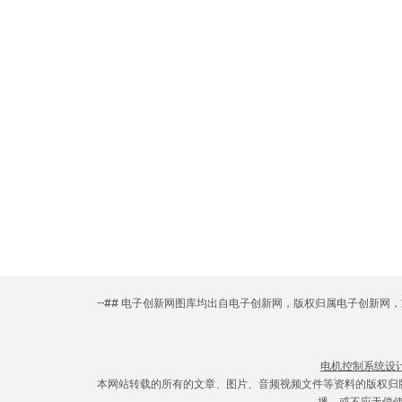
--## 电子创新网图库均出自电子创新网，版权归属电子创新
电机控制系统设
本网站转载的所有的文章、图片、音频视频文件等资料的版权归
播，或不应无偿