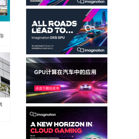
，
等你
供