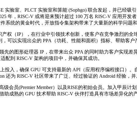
除夕， 由 ASE 实验室、PLCT 实验室和算能 (Sophgo) 联合发
，RISC-V 或将迎来预计超过 100 万名 RISC-V 应用开发者，与
和基础软件系统的黄金时代，开放指令集架构带来了大量新的科学问题
和软件知识产权（IP），在行业中引领技术创新，使客户在竞争激烈
P系列，可以实现出众的 PPA（功耗、性能和面积）指标、帮助客
借其成熟领先的图形处理器 IP，在带来出众 PPA 的同时助力客户实现差异化的
 IP 快速适配到 RISC-V 架构的项目中，并确保其成功。
上投入，确保 GPU 可支持最新的 API（应用程序编程接口）。自 DDK
agination 还为 RISC-V 社区带来了广泛、经过验证的 Andro
的高级会员(Premier Member）以及RISE的初始会员。加入甲辰计划
，并借助成熟的 GPU 技术帮助 RISC-V 伙伴打造具有市场差异化的