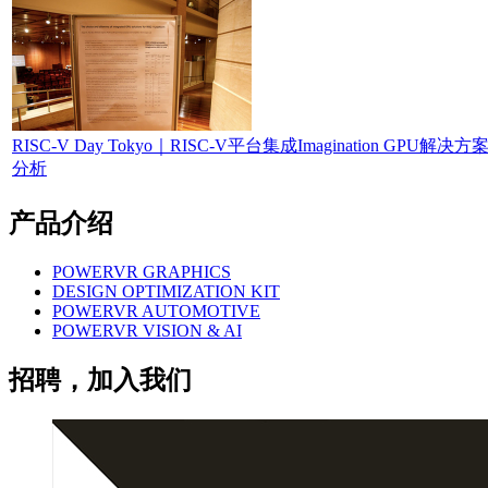
RISC-V Day Tokyo｜RISC-V平台集成Imagination GPU解决
分析
产品介绍
POWERVR GRAPHICS
DESIGN OPTIMIZATION KIT
POWERVR AUTOMOTIVE
POWERVR VISION & AI
招聘，加入我们