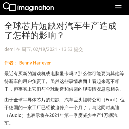
Togg
navi
跳转到主要内容
全球芯片短缺对汽车生产造成
了怎样的影响？
demi
在 周五, 02/19/2021 - 13:53 提交
作者： Benny Har-even
最近有买新的游戏机或电脑显卡吗？那么你可能要为其他等
待新车的用户负责了。虽然这些事情表面上看起来毫不相
干，但事实上它们与全球制造和供需的现实情况息息相关。
由于全球半导体芯片的短缺，汽车巨头福特公司（Ford）位
于德国的一家工厂已经被迫停产一个月了，与此同时奥迪
（Audio）也表示将在2021年第一季度减少生产1万辆汽
车。