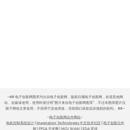
--## 电子创新网图库均出自电子创新网，版权归属电子创新网，欢迎其他网
站、自媒体使用，使用时请注明“图片来自电子创新网图库”，不过本图库图片仅
限于网络文章使用，不得用于其他用途，否则我们保留追诉侵权的权利。 ##--
--
电子创新网合作网站
--
电机控制系统设计
|
Imagination Technologies 中文技术社区
|
电子创新元件
网
|
FPGA 开发圈
|
MCU 加油站
|
EDA 星球