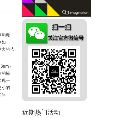
算和数
例如，
更大的芯
3nm）
高的掩
出现一
更小的
实际
近期热门活动