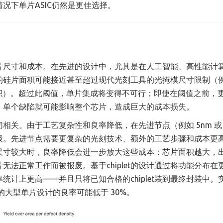
情况下单片ASIC仍然是更佳选择。
片硅片尺寸和成本。在先进的设计中，尤其是在人工智能、高性能计
的硅片面积可能接近甚至超过现代光刻工具的光掩模尺寸限制（
米面积）。超过此阈值，单片集成将变得不可行；即使在阈值之前，
。单个缺陷就可能影响整个芯片，造成巨大的成本损失。
关。由于工艺复杂性和良率降低，在先进节点（例如 5nm 或 
级。先进节点需要更复杂的光刻技术、额外的工艺步骤和成本更
尺寸较大时，良率降低会进一步放大这些成本：芯片面积越大，
法正常工作而被报废。基于chiplet的设计通过将功能分布在
计上更高——并且只将已知合格的chiplet装到最终封装中。
相近的大型单片设计的良率可能低于 30%。