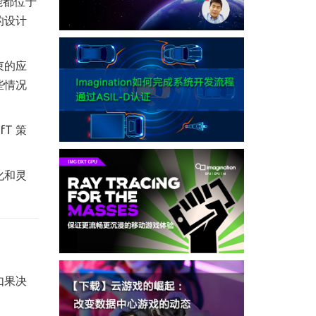
能都位于
的设计
束的应
些情况
T 策
化和灵
如果决