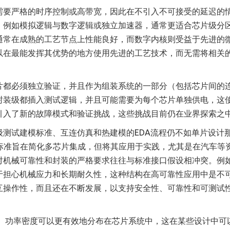
需要严格的时序控制或高带宽，因此在不引入不可接受的延迟的
，例如模拟逻辑与数字逻辑或独立加速器，通常更适合芯片级分
通常在成熟的工艺节点上性能良好，而数字内核则受益于先进的
以在最能发挥其优势的地方使用先进的工艺技术，而无需将相关
片都必须独立验证，并且作为组装系统的一部分（包括芯片间的
封装级都插入测试逻辑，并且可能需要为每个芯片单独供电，这
引入了新的故障模式和验证挑战，这些挑战目前仍在业界探索之
测试建模标准、互连仿真和热建模的EDA流程仍不如单片设计
的标准旨在简化多芯片集成，但将其应用于实践，尤其是在汽车等
对机械可靠性和封装的严格要求往往与标准接口假设相冲突。例
于担心机械应力和长期耐久性，这种结构在高可靠性应用中是不
互操作性，而且还在不断发展，以支持安全性、可靠性和可测试
局。功率密度可以更有效地分布在芯片系统中，这在某些设计中可