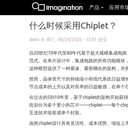
产品
应用市
跳转到主要内容
什么时候采用Chiplet？
demi
在 周三, 06/24/2026 - 15:01 提交
自20世纪70年代至80年代基于超大规模集成电路
范式。在单片设计中，集成电路的所有功能模块
这种模型提供了一种紧凑、紧密耦合的架构，并
然而，晶体管尺寸的持续缩小和现代系统日益增
节点成本的上升以及对良率的日益敏感，在单个
在过去的5到10年里，基于chiplet的架构
统划分为多个更小的芯片——chiplet——每个ch
互连技术组装成单个封装。
虽然chiplet设计具有灵活性、成本优势、缩