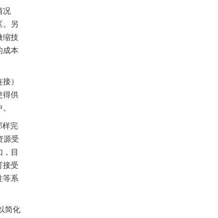
情况
区。另
微缩技
的成本
连接）
使得供
中。
那样完
资源受
如，目
可接受
性等系
以简化