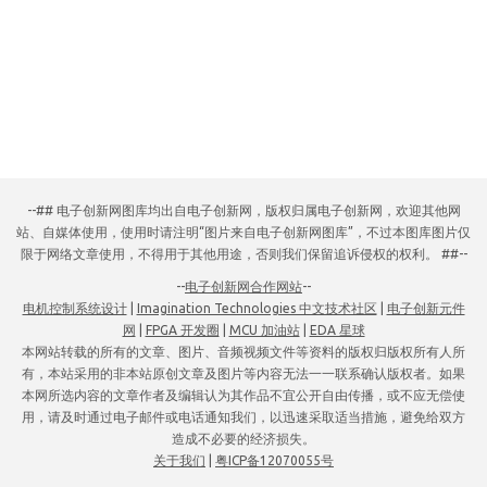
--## 电子创新网图库均出自电子创新网，版权归属电子创新网，欢迎其他网
站、自媒体使用，使用时请注明“图片来自电子创新网图库”，不过本图库图片仅
限于网络文章使用，不得用于其他用途，否则我们保留追诉侵权的权利。 ##--
--
电子创新网合作网站
--
电机控制系统设计
|
Imagination Technologies 中文技术社区
|
电子创新元件
网
|
FPGA 开发圈
|
MCU 加油站
|
EDA 星球
本网站转载的所有的文章、图片、音频视频文件等资料的版权归版权所有人所
有，本站采用的非本站原创文章及图片等内容无法一一联系确认版权者。如果
本网所选内容的文章作者及编辑认为其作品不宜公开自由传播，或不应无偿使
用，请及时通过电子邮件或电话通知我们，以迅速采取适当措施，避免给双方
造成不必要的经济损失。
关于我们
|
粤ICP备12070055号