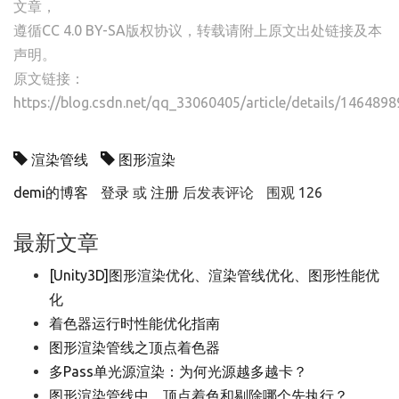
文章，
遵循CC 4.0 BY-SA版权协议，转载请附上原文出处链接及本
声明。
原文链接：
https://blog.csdn.net/qq_33060405/article/details/1464898
渲染管线
图形渲染
demi的博客
登录
或
注册
后发表评论
围观 126
最新文章
[Unity3D]图形渲染优化、渲染管线优化、图形性能优
化
着色器运行时性能优化指南
图形渲染管线之顶点着色器
多Pass单光源渲染：为何光源越多越卡？
图形渲染管线中，顶点着色和剔除哪个先执行？