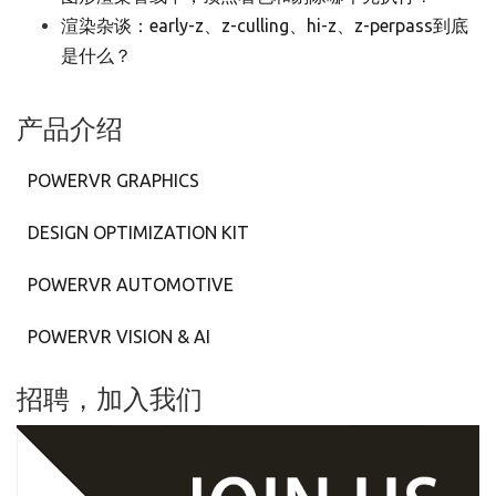
渲染杂谈：early-z、z-culling、hi-z、z-perpass到底
是什么？
产品介绍
POWERVR GRAPHICS
DESIGN OPTIMIZATION KIT
POWERVR AUTOMOTIVE
POWERVR VISION & AI
招聘，加入我们