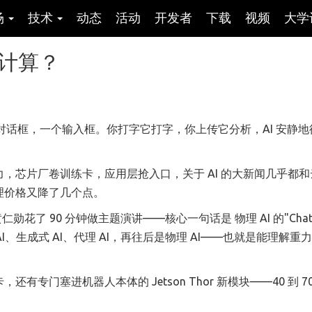
场
技术
动态
活动
开发者
下载
视频
大学
缘计算？
对话框，一个输入框。你打字它打字，你上传它分析，AI 安静地
。
，芯片厂卷训练卡，应用层抢入口，关于 AI 的大新闻几乎都和
理价格又降了几个点。
黄仁勋花了 90 分钟做主题演讲——核心一句话是 物理 AI 的"Chat
AI、生成式 AI、代理 AI，再往后是物理 AI——也就是能理解重
门塞进机器人本体的 Jetson Thor 新模块——40 到 70