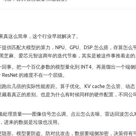
。如果真这么简单，这个行业早就解决了。
供匹配大模型的算力，NPU、GPU、DSP 怎么搭，存算怎么
、黑芝麻、爱芯元智这两年的迭代节奏，其实是被这件事推着走的
回事。把一个百亿参数的模型量化到 INT4、再蒸馏出一个端侧
ResNet 的难度不在一个层级。
几倍的实际性能差距。算子优化、KV cache 怎么管、动态 b
里藏着真正的差别。也是为什么有时候同样的硬件配置，不同公
的预处理质量——图像信号怎么调、点云怎么去噪、雷达回波怎么
强，进来的数据是垃圾也没用。
更隐形。模型要防盗、防对抗攻击，数据要端侧加密，决策得有