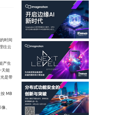
策的时间
推理往云
能产生
一天能
，光是带
按 MB
影像、