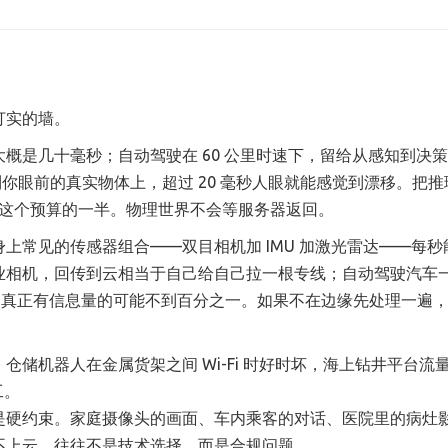
打实的墙。
概是几十毫秒；自动驾驶在 60 公里时速下，留给从感知到决
贴到你眼前的真实物体上，超过 20 毫秒人眼就能感觉到漂移。把
掉这个预算的一半。物理世界不会等服务器返回。
上常见的传感器组合——双目相机加 IMU 加激光雷达——每秒
工业相机，回传到云相当于自己给自己拉一根专线；自动驾驶汽车
材"，真正有信息量的可能不到百分之一。如果不在边缘先处理一遍
储机器人在金属货架之间 Wi-Fi 时好时坏，海上钻井平台流量
工。
是硬约束。家庭摄像头的画面、车内乘客的对话、医院里的病灶
不上云，往往不是技术选择，而是合规问题。