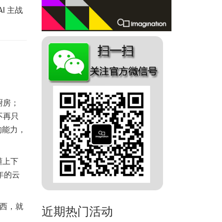
I 主战
厨房；
不再只
的能力，
懂上下
年的云
东西，就
近期热门活动