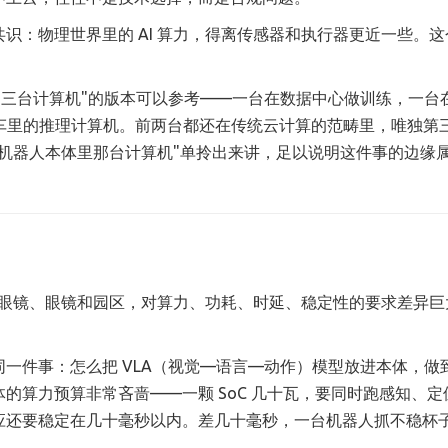
识：物理世界里的 AI 算力，得离传感器和执行器更近一些。这
个"三台计算机"的版本可以参考——一台在数据中心做训练，一台
人或汽车里的推理计算机。前两台都还在传统云计算的范畴里，唯独第
机器人本体里那台计算机"单拎出来讲，足以说明这件事的边缘
车和眼镜、眼镜和园区，对算力、功耗、时延、稳定性的要求差异巨
一件事：怎么把 VLA（视觉—语言—动作）模型放进本体，做
的算力预算非常吝啬——一颗 SoC 几十瓦，要同时跑感知、定
应还要稳定在几十毫秒以内。差几十毫秒，一台机器人抓不稳杯