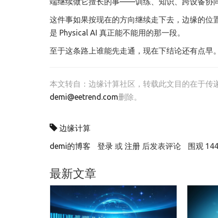
端继续做它擅长的事——训练、知识、跨设备协
这件事如果按现在的方向继续走下去，边缘的位
是 Physical AI 真正能不能用的那一段。
至于这条路上谁能先走通，现在下结论还有点早
本文转自：
边缘计算社区
，转载此文目的在于传
demi@eetrend.com
删除。
边缘计算
demi的博客
登录
或
注册
后发表评论
围观 14
最新文章