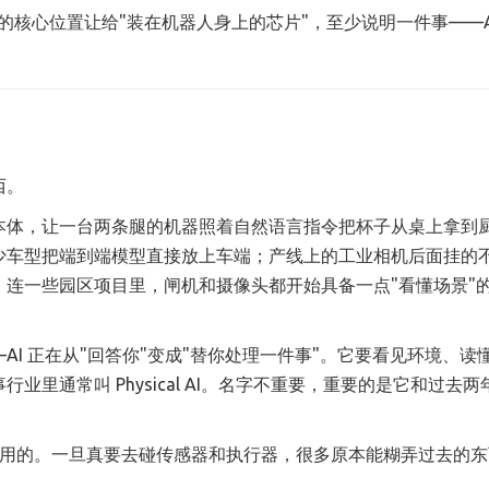
讲的核心位置让给"装在机器人身上的芯片"，至少说明一件事——A
西。
本体，让一台两条腿的机器照着自然语言指令把杯子从桌上拿到
少车型把端到端模型直接放上车端；产线上的工业相机后面挂的
连一些园区项目里，闸机和摄像头都开始具备一点"看懂场景"
I 正在从"回答你"变成"替你处理一件事"。它要看见环境、读
里通常叫 Physical AI。名字不重要，重要的是它和过去两
是给现实世界用的。一旦真要去碰传感器和执行器，很多原本能糊弄过去的