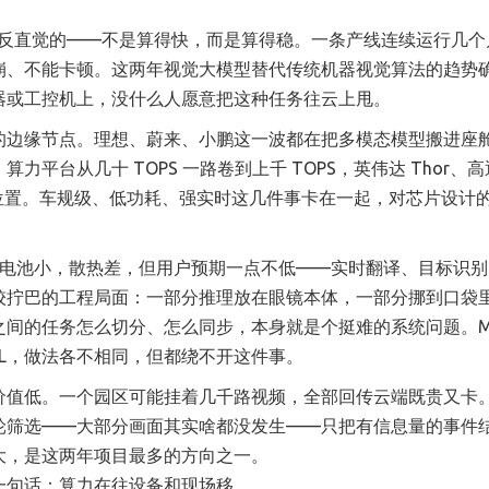
有点反直觉的——不是算得快，而是算得稳。一条产线连续运行几个
崩、不能卡顿。这两年视觉大模型替代传统机器视觉算法的趋势
器或工控机上，没什么人愿意把这种任务往云上甩。
的边缘节点。理想、蔚来、小鹏这一波都在把多模态模型搬进座
平台从几十 TOPS 一路卷到上千 TOPS，英伟达 Thor、高
是在抢这个位置。车规级、低功耗、强实时这几件事卡在一起，对芯片设计
，电池小，散热差，但用户预期一点不低——实时翻译、目标识
较拧巴的工程局面：一部分推理放在眼镜本体，一部分挪到口袋
间的任务怎么切分、怎么同步，本身就是个挺难的系统问题。Me
 XREAL，做法各不相同，但都绕不开这件事。
价值低。一个园区可能挂着几千路视频，全部回传云端既贵又卡
轮筛选——大部分画面其实啥都没发生——只把有信息量的事件
大，是这两年项目最多的方向之一。
一句话：算力在往设备和现场移。