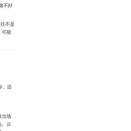
做不好
往往不是
，可能
存、边
。
缘当场
点。云