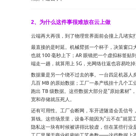
2、为什么这件事很难放在云上做
云端再大再强，到了物理世界面前会撞上几堵实
最直接的是时延。机械臂抓一个杯子，决策窗口大
也就 100 毫秒上下；AR 眼镜把一个虚拟标签
端走一趟，就算用上 5G，光网络往返也容易吃
数据量是另一个绕不过去的事。一台四足机器人身
几百 MB 的原始数据；工厂一条产线挂十几个
跑出 TB 级数据。这些数据大部分是"原始素
宽和存储就压死人。
还有可用性。工厂会断网，车开进隧道会丢信号，仓
算钱。这些场景里，设备不能因为"云不在"就罢
隐私这一块有时候被讲得比较虚，但在某些行业
工厂里属于商业机密的工艺参数——这些数据上