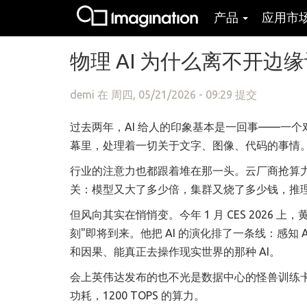
产品
应用市
跳转到主要内容
物理 AI 为什么离不开边
demi
在 周四, 05/21/2026 - 09:29 提交
过去两年，AI 给人的印象基本是一回事——一个
幕里，处理着一切关于文字、图像、代码的事情
行业的注意力也都跟着堆在那一头。云厂商抢算力
关：模型又大了多少倍，集群又烧了多少钱，推
但风向其实在悄悄变。今年 1 月 CES 2026 上，
刻"即将到来。他把 AI 的演化排了一条线：感知 
和因果、能真正去操作现实世界的那种 AI。
会上英伟达发布的也不光是数据中心的怪兽训练卡，还有专
功耗，1200 TOPS 的算力。