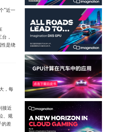
个"近一
在
三台，
属性是绕
大，每
到接近
位、规
子的差