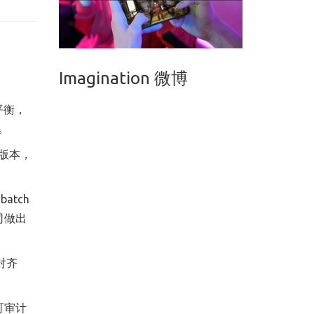
Imagination 微博
平衡，
。
版本，
atch
司做出
对齐
可审计