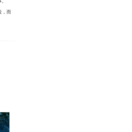
事。
段，而