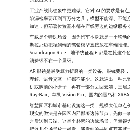
工业产线比想象中更难做。它对 AI 的要求是
陷漏检率要压到百万分之几，模型不能漂、不能
加速，但部署位置基本都在产线旁边的边缘服务
车载是个特殊场景，因为汽车本身就是一个移动
斯拉那边把端到端的驾驶模型直接放在车端推理。算力
Snapdragon Ride、地平线征程 6 都
消费级不在一个量级。
AR 眼镜是最受算力折磨的一类设备。眼镜要轻
理解、语音交互一样都不能少。这就逼出一种比
机或胸前的小盒子，再有一部分丢回云端，三层之
Ray-Ban、苹果 Vision Pro、国内的雷鸟和
智慧园区和城市基础设施这一类，规模大但单点
现实的做法是在园区内部部署边缘节点，先做一
之后送到云端。这是个朴素的边缘场景，但量很
把这几个场景放一起看，能看到的共同点其实就