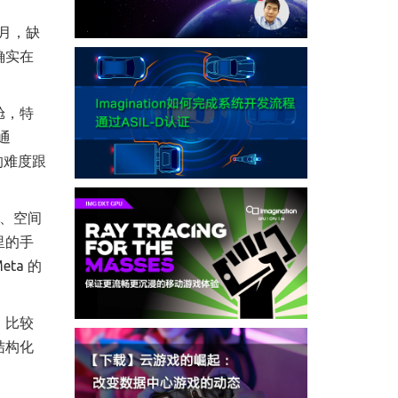
月，缺
确实在
舱，特
通
的难度跟
别、空间
里的手
ta 的
。比较
结构化