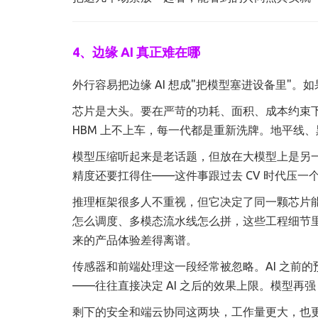
4、边缘 AI 真正难在哪
外行容易把边缘 AI 想成"把模型塞进设备里"
芯片是大头。要在严苛的功耗、面积、成本约束下提
HBM 上不上车，每一代都是重新洗牌。地平线
模型压缩听起来是老话题，但放在大模型上是另一
精度还要扛得住——这件事跟过去 CV 时代压一个 
推理框架很多人不重视，但它决定了同一颗芯片能跑出
怎么调度、多模态流水线怎么拼，这些工程细节
来的产品体验差得离谱。
传感器和前端处理这一段经常被忽略。AI 之前
——往往直接决定 AI 之后的效果上限。模型再
剩下的安全和端云协同这两块，工作量更大，也