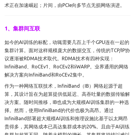
术正在加速崛起；片间，由PCIe向多节点无损网络演进。
1、集群间互联
如今的AI训练的标配，动辄需要几百上千个GPU连在一起的
集群计算。面对这样规模庞大的数据交互，传统的TCP/IP协
议逐渐被RDMA技术取代。RDMA技术有四种实现：
InfiniBand、RoCEv1、RoCEv2和iWARP。业界通用的网络
解决方案向InfiniBand和RoCEv2集中。
作为一种网络互联技术，InfiniBand（IB）网络起源于超
算，其设计旨在为超算提供低延迟、高吞吐量的数据传输解
决方案。随时间推移，IB也成为大规模AI训练集群的一种选
择。然而，使用InfiniBand的代价也极为高昂。通过
InfiniBand部署超大规模AI训练和推理设施比基于以太网昂
贵得多，其网络成本已高达集群成本的20%。且由于AI训练
集群与超算不同，随着大模型的增长，其集群将持续以难以