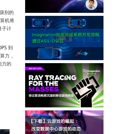
 级别的
计算机将
量子计
S 到
的算力，
能力的