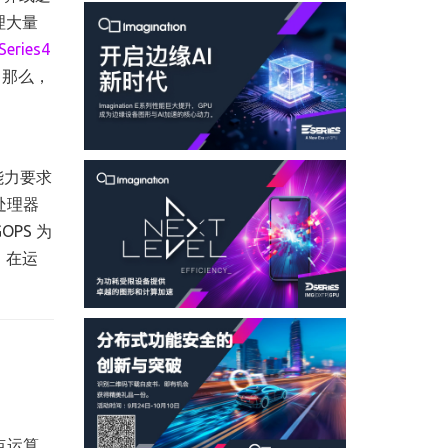
理大量
Series4
，那么，
能力要求
处理器
PS 为
。在运
点运算