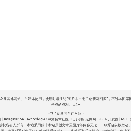
网，欢迎其他网站、自媒体使用，使用时请注明“图片来自电子创新网图库”，不过本图
侵权的权利。 ##--
--
电子创新网合作网站
--
计
|
Imagination Technologies 中文技术社区
|
电子创新元件网
|
FPGA 开发圈
|
MCU
版权所有人所有，本站采用的非本站原创文章及图片等内容无法一一联系确认版权者
使用，请及时通过电子邮件或电话通知我们，以迅速采取适当措施，避免给双方造成不