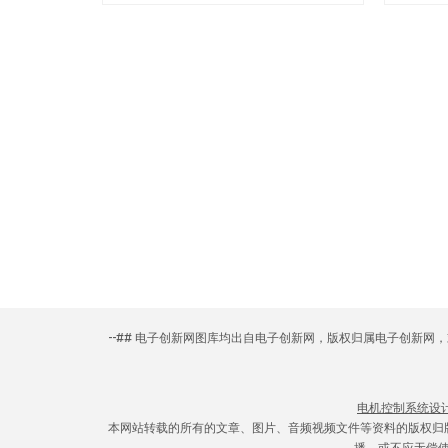
--## 电子创新网图库均出自电子创新网，版权归属电子创新
电机控制系统设
本网站转载的所有的文章、图片、音频视频文件等资料的版权归
播，或不应无偿