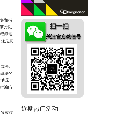
令集和指
片研发以
工程师需
，还是复
异或等。
码算法的
作也常
实时编码
近期热门活动
计算或逻