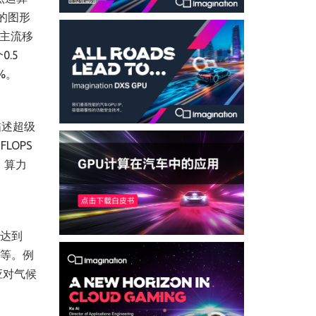
的图形
面向主流移
0.5
%。
描述超级
LOPS
，算力
能达到
析等。例
应对气候