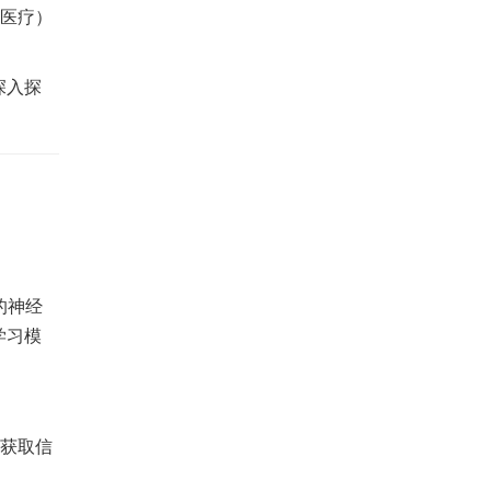
如医疗）
深入探
的神经
学习模
层获取信