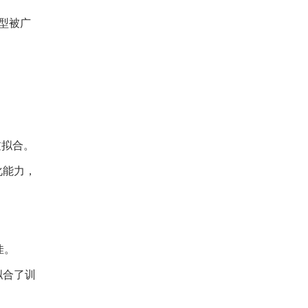
模型被广
过拟合。
泛化能力，
佳。
拟合了训