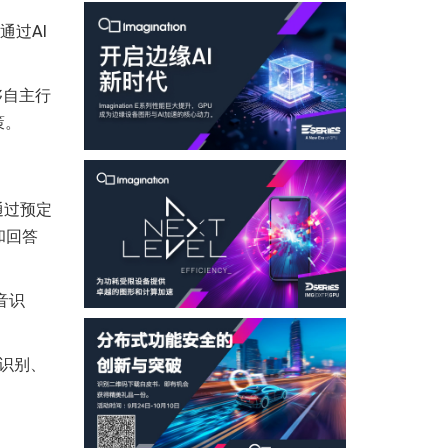
通过AI
够自主行
策。
，通过预定
和回答
语音识
像识别、