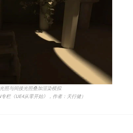
光照与间接光照叠加渲染模拟
N专栏《UE4从零开始》，作者：天行健）