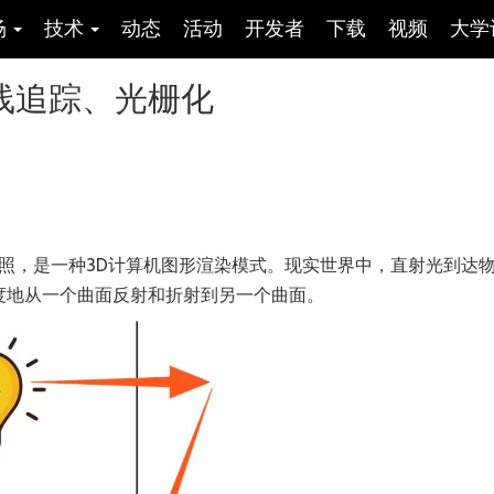
场
技术
动态
活动
开发者
下载
视频
大学
线追踪、光栅化
I）又称全局光照，是一种3D计算机图形渲染模式。现实世界中，直射光到达
度地从一个曲面反射和折射到另一个曲面。