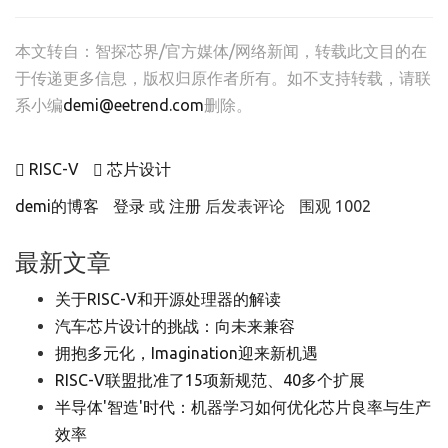
本文转自：
智探芯界/官方媒体/网络新闻
，转载此文目的在
于传递更多信息，版权归原作者所有。如不支持转载，请联
系小编
demi@eetrend.com
删除。
RISC-V
芯片设计
demi的博客
登录
或
注册
后发表评论
围观 1002
最新文章
关于RISC-V和开源处理器的解读
汽车芯片设计的挑战：向未来兼容
拥抱多元化，Imagination迎来新机遇
RISC-V联盟批准了15项新规范、40多个扩展
半导体'智造'时代：机器学习如何优化芯片良率与生产
效率