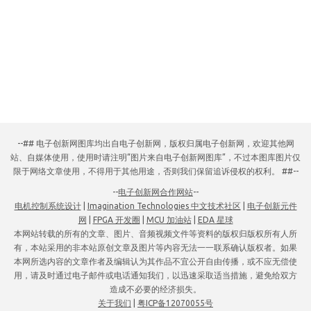
--## 电子创新网图库均出自电子创新网，版权归属电子创新网，欢迎其他网
站、自媒体使用，使用时请注明“图片来自电子创新网图库”，不过本图库图片仅
限于网络文章使用，不得用于其他用途，否则我们保留追诉侵权的权利。 ##--
--
电子创新网合作网站
--
电机控制系统设计
|
Imagination Technologies 中文技术社区
|
电子创新元件
网
|
FPGA 开发圈
|
MCU 加油站
|
EDA 星球
本网站转载的所有的文章、图片、音频视频文件等资料的版权归版权所有人所
有，本站采用的非本站原创文章及图片等内容无法一一联系确认版权者。如果
本网所选内容的文章作者及编辑认为其作品不宜公开自由传播，或不应无偿使
用，请及时通过电子邮件或电话通知我们，以迅速采取适当措施，避免给双方
造成不必要的经济损失。
关于我们
|
粤ICP备12070055号