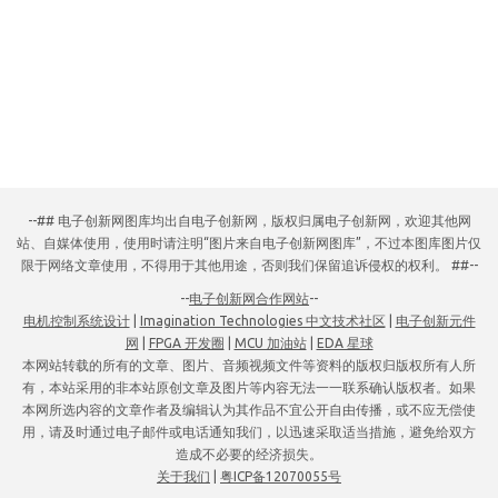
--## 电子创新网图库均出自电子创新网，版权归属电子创新网，欢迎其他网
站、自媒体使用，使用时请注明“图片来自电子创新网图库”，不过本图库图片仅
限于网络文章使用，不得用于其他用途，否则我们保留追诉侵权的权利。 ##--
--
电子创新网合作网站
--
电机控制系统设计
|
Imagination Technologies 中文技术社区
|
电子创新元件
网
|
FPGA 开发圈
|
MCU 加油站
|
EDA 星球
本网站转载的所有的文章、图片、音频视频文件等资料的版权归版权所有人所
有，本站采用的非本站原创文章及图片等内容无法一一联系确认版权者。如果
本网所选内容的文章作者及编辑认为其作品不宜公开自由传播，或不应无偿使
用，请及时通过电子邮件或电话通知我们，以迅速采取适当措施，避免给双方
造成不必要的经济损失。
关于我们
|
粤ICP备12070055号