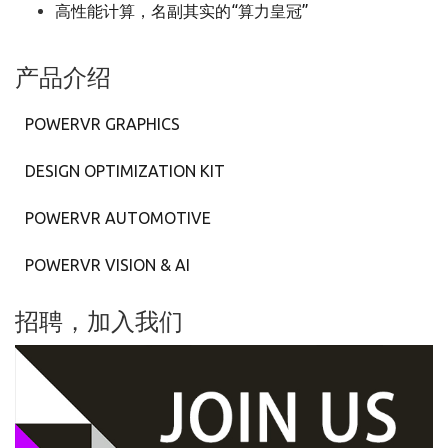
高性能计算，名副其实的“算力皇冠”
产品介绍
POWERVR GRAPHICS
DESIGN OPTIMIZATION KIT
POWERVR AUTOMOTIVE
POWERVR VISION & AI
招聘，加入我们