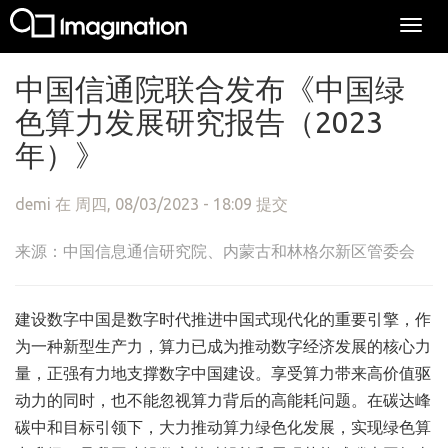
Togg
navi
跳转到主要内容
中国信通院联合发布《中国绿
色算力发展研究报告（2023
年）》
demi
在 周四, 08/03/2023 - 18:09 提交
来源：中国信息通信研究院、内蒙古和林格尔新区管委会
建设数字中国是数字时代推进中国式现代化的重要引擎，作
为一种新型生产力，算力已成为推动数字经济发展的核心力
量，正强有力地支撑数字中国建设。享受算力带来高价值驱
动力的同时，也不能忽视算力背后的高能耗问题。在碳达峰
碳中和目标引领下，大力推动算力绿色化发展，实现绿色算