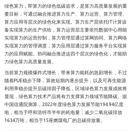
绿色算力，即算力的绿色低碳追求，是算力高质量发展的重
要目标，可通过融合推进算力生产、算力运营、算力管理、
算力应用等层次的绿色化来实现。算力生产层依托IT计算设
备实现算力的生产供给，算力运营层主要依托数据中心用能
实现算力的运营控制，算力管理层通过算网协同、算力网络
实现算力的管理调度，算力应用层通过算力服务平台实现算
力的应用赋能。协同融合推进这四个层次的绿色化，才能助
力绿色算力高质量发展。
当前算力规模爆炸式增长，带来算力能耗的急剧增长，不过
随着PUE稳步下降，算效短期内逐步提升，以及可再生能源
利用率稳步提升后碳排因子降低，区域绿色算力发展成效将
显现，绿色算力技术产品将有力支撑算力领域节能降碳。据
中国信通院测算，2022年度绿色算力发展节能194.94亿度
电，相当于呼和浩特市半年的耗电量；减少二氧化碳排放
1634万吨，相当于15座燃煤电厂的总碳排放量。