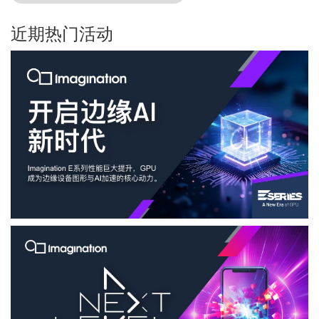
近期热门活动