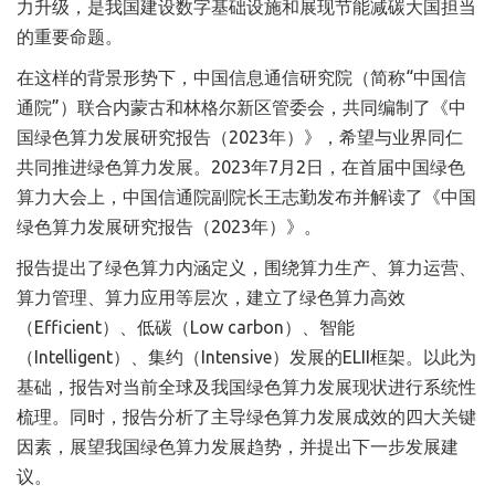
力升级，是我国建设数字基础设施和展现节能减碳大国担当
的重要命题。
在这样的背景形势下，中国信息通信研究院（简称“中国信
通院”）联合内蒙古和林格尔新区管委会，共同编制了《中
国绿色算力发展研究报告（2023年）》，希望与业界同仁
共同推进绿色算力发展。2023年7月2日，在首届中国绿色
算力大会上，中国信通院副院长王志勤发布并解读了《中国
绿色算力发展研究报告（2023年）》。
报告提出了绿色算力内涵定义，围绕算力生产、算力运营、
算力管理、算力应用等层次，建立了绿色算力高效
（Efficient）、低碳（Low carbon）、智能
（Intelligent）、集约（Intensive）发展的ELII框架。以此为
基础，报告对当前全球及我国绿色算力发展现状进行系统性
梳理。同时，报告分析了主导绿色算力发展成效的四大关键
因素，展望我国绿色算力发展趋势，并提出下一步发展建
议。