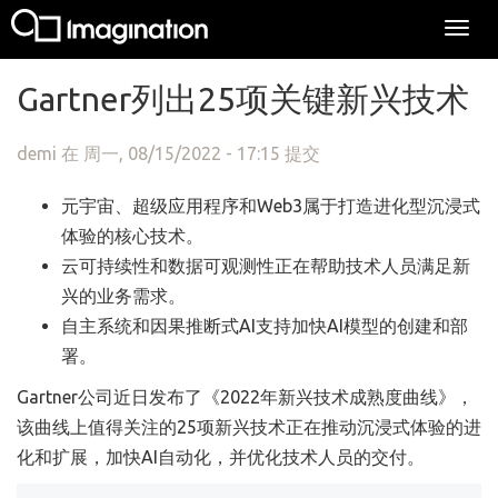
Togg
navi
跳转到主要内容
Gartner列出25项关键新兴技术
demi
在 周一, 08/15/2022 - 17:15 提交
元宇宙、超级应用程序和Web3属于打造进化型沉浸式
体验的核心技术。
云可持续性和数据可观测性正在帮助技术人员满足新
兴的业务需求。
自主系统和因果推断式AI支持加快AI模型的创建和部
署。
Gartner公司近日发布了《2022年新兴技术成熟度曲线》，
该曲线上值得关注的25项新兴技术正在推动沉浸式体验的进
化和扩展，加快AI自动化，并优化技术人员的交付。