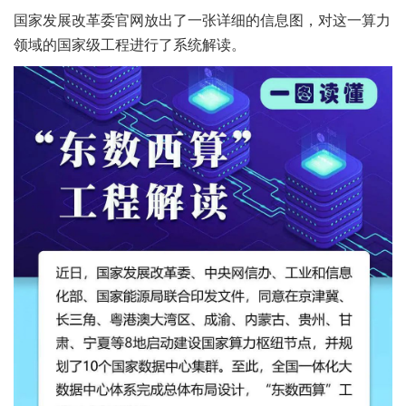
国家发展改革委官网放出了一张详细的信息图，对这一算力
领域的国家级工程进行了系统解读。