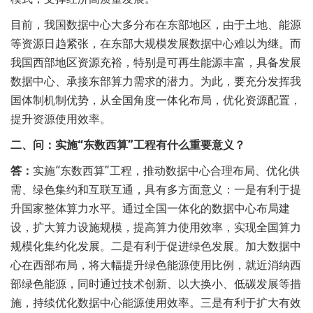
目前，我国数据中心大多分布在东部地区，由于土地、能源
等资源日趋紧张，在东部大规模发展数据中心难以为继。而
我国西部地区资源充裕，特别是可再生能源丰富，具备发展
数据中心、承接东部算力需求的潜力。为此，要充分发挥我
国体制机制优势，从全国角度一体化布局，优化资源配置，
提升资源使用效率。
二、问：实施“东数西算”工程有什么重要意义？
答：
实施“东数西算”工程，推动数据中心合理布局、优化供
需、绿色集约和互联互通，具有多方面意义：一是有利于提
升国家整体算力水平。通过全国一体化的数据中心布局建
设，扩大算力设施规模，提高算力使用效率，实现全国算力
规模化集约化发展。二是有利于促进绿色发展。加大数据中
心在西部布局，将大幅提升绿色能源使用比例，就近消纳西
部绿色能源，同时通过技术创新、以大换小、低碳发展等措
施，持续优化数据中心能源使用效率。三是有利于扩大有效