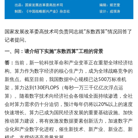
国家发展改革委高技术司负责同志就“东数西算”情况回答了
记者提问。
一、问：请介绍下实施“东数西算”工程的背景
答：
当前，新一轮科技革命和产业变革正在重塑全球经济结
构。算力作为数字经济的核心生产力，成为全球战略竞争的
新焦点。截至目前，我国数据中心规模已达500万标准机
架，算力达到130EFLOPS（每秒一万三千亿亿次浮点运
算）。随着数字技术向经济社会各领域全面持续渗透，全社
会对算力需求仍十分迫切，预计每年仍将以20%以上的速度
快速增长。算力已成为国民经济发展的重要基础设施。加快
推动算力建设，将有效激发数据要素创新活力，加速数字产
业化和产业数字化进程，催生新技术、新产业、新业态、新
模式，支撑经济高质量发展。