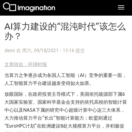
Togg
navi
跳转到主要内容
AI算力建设的“混沌时代”该怎么
办？
demi
在 周六, 09/18/2021 - 15:16 提交
文章转自：环球时报
当算力之争逐步成为各国人工智能（AI）竞争的重要一面，
人工智能算力平台建设越发变得如火如荼。
放眼国际，在政府投资主导模式下，美国依托能源部下属6
大国家实验室、国家科学基金会支持的依托高校的智能计算
中心以及NASA下属的研究中心超级计算中心这三大体系，
大力推动算力平台“长出”智能计算能力；欧盟则通过
“EuroHPC计划”在欧洲建设8处大规模算力平台，并积极促