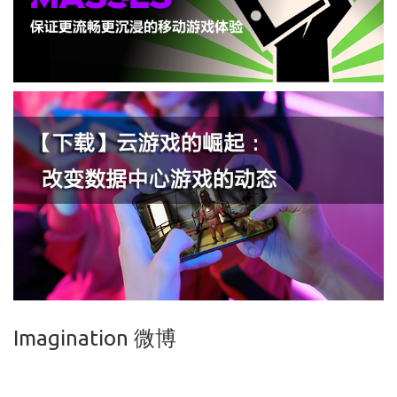
Imagination 微博