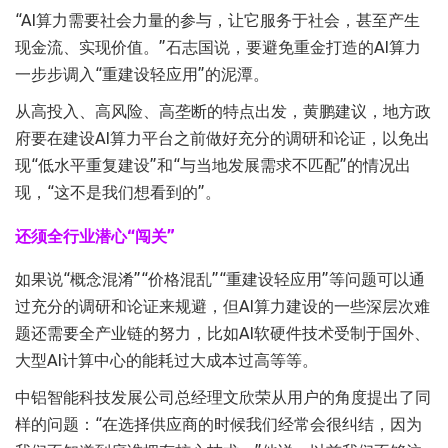
“AI算力需要社会力量的参与，让它服务于社会，甚至产生
现金流、实现价值。”石志国说，要避免重金打造的AI算力
一步步调入“重建设轻应用”的泥潭。
从高投入、高风险、高垄断的特点出发，黄鹏建议，地方政
府要在建设AI算力平台之前做好充分的调研和论证，以免出
现“低水平重复建设”和“与当地发展需求不匹配”的情况出
现，“这不是我们想看到的”。
还须全行业潜心“闯关”
如果说“概念混淆”“价格混乱”“重建设轻应用”等问题可以通
过充分的调研和论证来规避，但AI算力建设的一些深层次难
题还需要全产业链的努力，比如AI软硬件技术受制于国外、
大型AI计算中心的能耗过大成本过高等等。
中铝智能科技发展公司总经理文欣荣从用户的角度提出了同
样的问题：“在选择供应商的时候我们经常会很纠结，因为