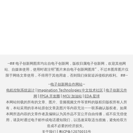
--## 电子创新网图库均出自电子创新网，版权归属电子创新网，欢迎其他网
站、自媒体使用，使用时请注明“图片来自电子创新网图库”，不过本图库图片仅
限于网络文章使用，不得用于其他用途，否则我们保留追诉侵权的权利。 ##--
--
电子创新网合作网站
--
电机控制系统设计
|
Imagination Technologies 中文技术社区
|
电子创新元件
网
|
FPGA 开发圈
|
MCU 加油站
|
EDA 星球
本网站转载的所有的文章、图片、音频视频文件等资料的版权归版权所有人所
有，本站采用的非本站原创文章及图片等内容无法一一联系确认版权者。如果
本网所选内容的文章作者及编辑认为其作品不宜公开自由传播，或不应无偿使
用，请及时通过电子邮件或电话通知我们，以迅速采取适当措施，避免给双方
造成不必要的经济损失。
关于我们
|
粤ICP备12070055号