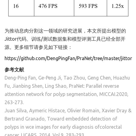
为推动息肉分割这一领域的研究进展，本文所提出模型的
Jittor代码、训练/测试数据集和模型评测工具已经全部开
源。更多细节请参见如下链接：
https://github.com/DengPingFan/PraNet/tree/master/jittor
参考文献
Deng-Ping Fan, Ge-Peng Ji, Tao Zhou, Geng Chen, Huazhu
Fu, Jianbing Shen, Ling Shao, PraNet: Parallel reverse
attention network for polyp segmentation, MICCAI.2020,
263-273.
Juan Silva, Aymeric Histace, Olivier Romain, Xavier Dray &
Bertrand Granado, Toward embedded detection of
polyps in wce images for early diagnosis ofcolorectal
cancer. IJCARS, 2014, Vol.9, 283-293.