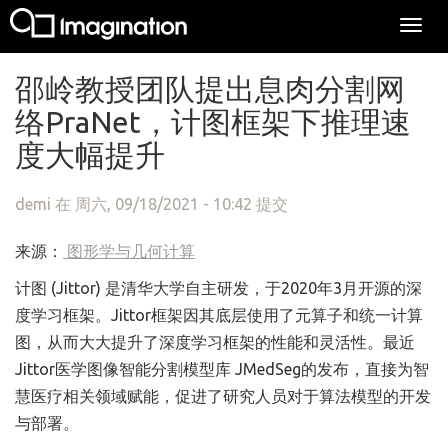
Togg
navi
跳转到主要内容
邵岭教授团队提出息肉分割网
络PraNet，计图框架下推理速
度大幅提升
demi
在 周六, 09/18/2021 - 10:42 提交
来源：
图形学与几何计算
计图 (Jittor) 是清华大学自主研发，于2020年3月开源的深
度学习框架。Jittor框架因其底层使用了元算子和统一计算
图，从而大大提升了深度学习框架的性能和灵活性。最近
Jittor医学图像智能分割模型库 JMedSeg的发布，直接为智
慧医疗相关领域赋能，促进了研究人员对于算法模型的开发
与部署。