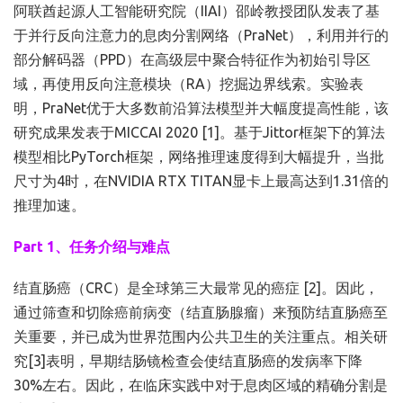
阿联酋起源人工智能研究院（IIAI）邵岭教授团队发表了基
于并行反向注意力的息肉分割网络（PraNet），利用并行的
部分解码器（PPD）在高级层中聚合特征作为初始引导区
域，再使用反向注意模块（RA）挖掘边界线索。实验表
明，PraNet优于大多数前沿算法模型并大幅度提高性能，该
研究成果发表于MICCAI 2020 [1]。基于Jittor框架下的算法
模型相比PyTorch框架，网络推理速度得到大幅提升，当批
尺寸为4时，在NVIDIA RTX TITAN显卡上最高达到1.31倍的
推理加速。
Part 1、任务介绍与难点
结直肠癌（CRC）是全球第三大最常见的癌症 [2]。因此，
通过筛查和切除癌前病变（结直肠腺瘤）来预防结直肠癌至
关重要，并已成为世界范围内公共卫生的关注重点。相关研
究[3]表明，早期结肠镜检查会使结直肠癌的发病率下降
30%左右。因此，在临床实践中对于息肉区域的精确分割是