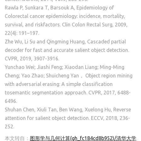
Rawla P, Sunkara T, Barsouk A, Epidemiology of
Colorectal cancer epidemiology: incidence, mortality,
survival, and riskfactors. Clin Colon Rectal Surg, 2009,
22(4): 191–197.
Zhe Wu, Li Su and Qingming Huang, Cascaded partial
decoder for fast and accurate salient object detection.
CVPR, 2019, 3907-3916.
Yunchao Wei; Jiashi Feng; Xiaodan Liang; Ming-Ming
Cheng; Yao Zhao; Shuicheng Yan， Object region mining
with adversarial erasing: A simple classification
tosemantic segmentation approach. CVPR, 2017, 6488-
6496.
Shuhan Chen, Xiuli Tan, Ben Wang, Xuelong Hu, Reverse
attention for salient object detection. ECCV, 2018, 236-
252.
本文转自：
图形学与几何计算(gh_fc184cd8b952)/清华大学