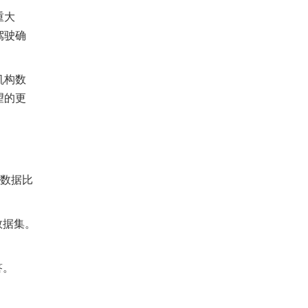
重大
驾驶确
机构数
望的更
，数据比
数据集。
答。