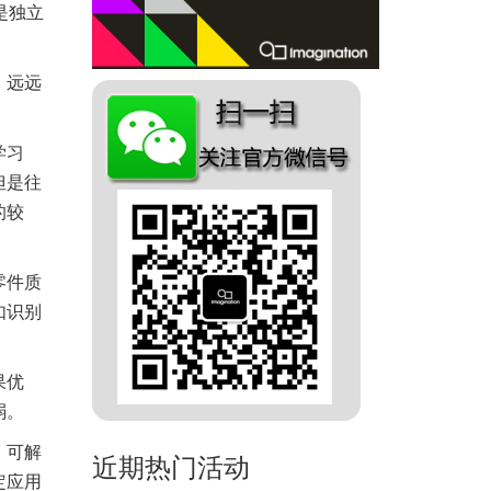
是独立
，远远
学习
但是往
的较
零件质
如识别
果优
弱。
，可解
近期热门活动
定应用