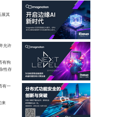
拓展其
并允许
否有狗
杂性存
否有一
们来