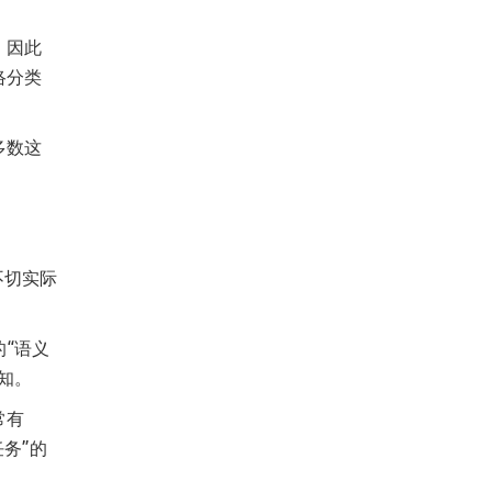
，因此
络分类
多数这
不切实际
“语义
知。
常有
务”的