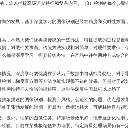
计的，难以捕捉高级语义特征和复杂内容。（3）检测的每个步骤
方向的发展，基于深度学习的图像识别已经在精度和实时性方面
度高，不然大佬们还再搞传统的一些办法，特征提取的过程是自
数据，对硬件要求高。传统方法实现相对简单，对硬件要求低，
什么都是深度学习，摒弃传统办法，在产品中往往两种方式结合
体情况。深度学习的优势在于从万千数据中自动找寻特征。对于
缘检测，梯度直方图等方法也能实现很不错的效果。但是对于诸
种鲁棒性特征去恰当的描述猫，这时候深度学习就可以上场了。
能抽象描述的图像识别、检测、风格、创造性的问题。优点是效
仍处于蓬勃发展的时期；但算力、数据消耗大，可解释性目前很
义、设计、理解的图像任务。特定场景效果好，但普遍泛化性弱
和经验。目前在某些极端低算力场景、特定海量处理场景仍有一