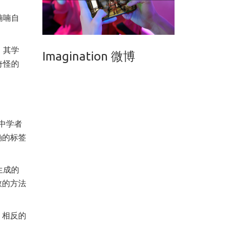
喃喃自
，其学
Imagination 微博
奇怪的
中学者
确的标签
生成的
数的方法
。相反的