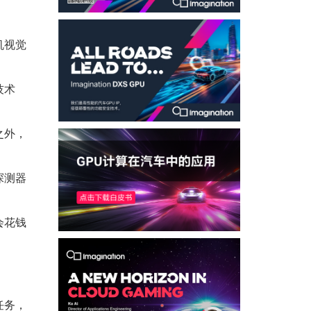
机视觉
技术
之外，
。
探测器
会花钱
任务，