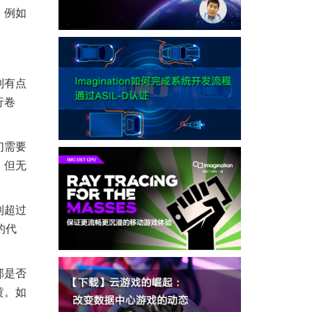
，例如
到有点
行卷
们需要
，但无
到超过
的代
部是否
黄。如