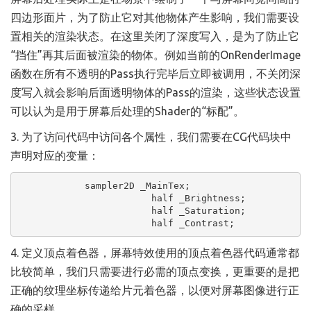
四边形面片，为了防止它对其他物体产生影响，我们需要设
置相关的渲染状态。在这里关闭了深度写入，是为了防止它
“挡住”再其后面被渲染的物体。例如当前的OnRenderImage
函数在所有不透明的Pass执行完毕后立即被调用，不关闭深
度写入就会影响后面透明物体的Pass的渲染，这些状态设置
可以认为是用于屏幕后处理的Shader的“标配”。
3. 为了访问代码中访问各个属性，我们需要在CG代码块中
声明对应的变量：
            sampler2D _MainTex;  

			half _Brightness;

			half _Saturation;

			half _Contrast;
4. 定义顶点着色器，屏幕特效使用的顶点着色器代码通常都
比较简单，我们只需要进行必需的顶点变换，更重要的是把
正确的纹理坐标传递给片元着色器，以便对屏幕图像进行正
确的采样。