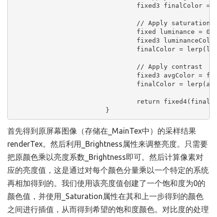
				fixed3 finalColor = renderTex.rgb * _Brightness;

				// Apply saturation

				fixed luminance = 0.2125 * renderTex.r + 0.7154 * renderTex.g + 0.0721 * renderTex.b;

				fixed3 luminanceColor = fixed3(luminance, luminance, luminance);

				finalColor = lerp(luminanceColor, finalColor, _Saturation);

				// Apply contrast

				fixed3 avgColor = fixed3(0.5, 0.5, 0.5);

				finalColor = lerp(avgColor, finalColor, _Contrast);

				return fixed4(finalColor, renderTex.a);  

			}  
首先得到原屏幕图像（存储在_MainTex中）的采样结果
renderTex。然后利用_Brightness属性来调整亮度。只需要
把原颜色乘以亮度系数_Brightness即可。然后计算像素对
应的亮度值，这是通过对每个颜色分量乘以一个特定的系统
再相加得到的。我们使用该亮度值创建了一个饱和度为0的
颜色值，并使用_Saturation属性在其和上一步得到的颜色
之间进行插值，从而得到希望的饱和度颜色。对比度的处理