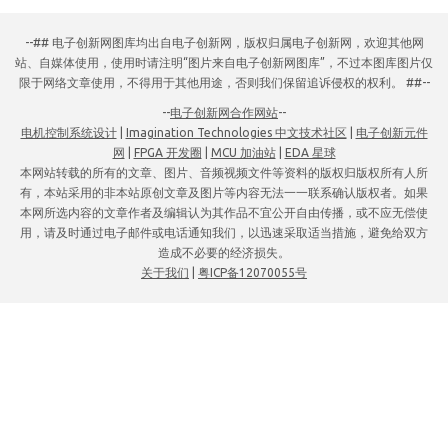
--## 电子创新网图库均出自电子创新网，版权归属电子创新网，欢迎其他网
站、自媒体使用，使用时请注明“图片来自电子创新网图库”，不过本图库图片仅
限于网络文章使用，不得用于其他用途，否则我们保留追诉侵权的权利。 ##--
--
电子创新网合作网站
--
电机控制系统设计
|
Imagination Technologies 中文技术社区
|
电子创新元件
网
|
FPGA 开发圈
|
MCU 加油站
|
EDA 星球
本网站转载的所有的文章、图片、音频视频文件等资料的版权归版权所有人所
有，本站采用的非本站原创文章及图片等内容无法一一联系确认版权者。如果
本网所选内容的文章作者及编辑认为其作品不宜公开自由传播，或不应无偿使
用，请及时通过电子邮件或电话通知我们，以迅速采取适当措施，避免给双方
造成不必要的经济损失。
关于我们
|
粤ICP备12070055号