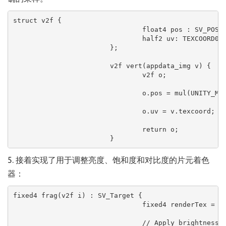
struct v2f {

				float4 pos : SV_POSITION;

				half2 uv: TEXCOORD0;

			};

			v2f vert(appdata_img v) {

				v2f o;

				o.pos = mul(UNITY_MATRIX_MVP, v.vertex);

				o.uv = v.texcoord;

				return o;

			}
5. 接着实现了用于调整亮度、饱和度和对比度的片元着色
器：
fixed4 frag(v2f i) : SV_Target {

				fixed4 renderTex = tex2D(_MainTex, i.uv);  

				// Apply brightness
