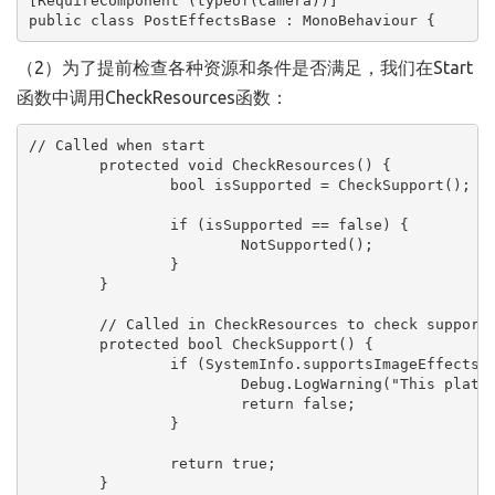
[RequireComponent (typeof(Camera))]

public class PostEffectsBase : MonoBehaviour {
（2）为了提前检查各种资源和条件是否满足，我们在Start
函数中调用CheckResources函数：
// Called when start

	protected void CheckResources() {

		bool isSupported = CheckSupport();

		if (isSupported == false) {

			NotSupported();

		}

	}

	// Called in CheckResources to check support on this platform

	protected bool CheckSupport() {

		if (SystemInfo.supportsImageEffects == false || SystemInfo.supportsRenderTextures == false) {

			Debug.LogWarning("This platform does not support image effects or render textures.");

			return false;

		}

		return true;

	}
