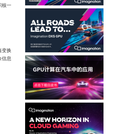
积核一
值变换
余信息