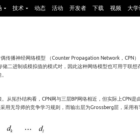
场
技术
动态
活动
开发者
下载
视频
大学
）
对偶传播神经网络模型 （Counter Propagation Network，CPN
能存储二进制或模拟值的模式对，因此这种网络模型也可用于联想
途。
。从拓扑结构看，CPN网与三层BP网络相近，但实际上CPN是
，采用无导师的竞争学习规则，而输出层为Grossberg层，采用