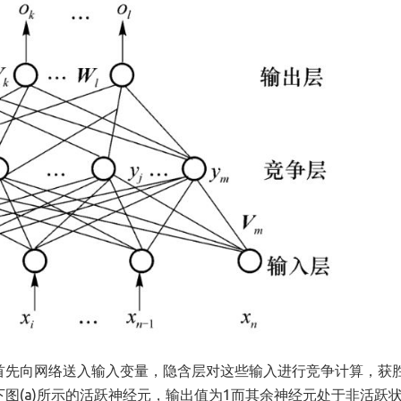
首先向网络送入输入变量，隐含层对这些输入进行竞争计算，获
图(a)所示的活跃神经元，输出值为1而其余神经元处于非活跃