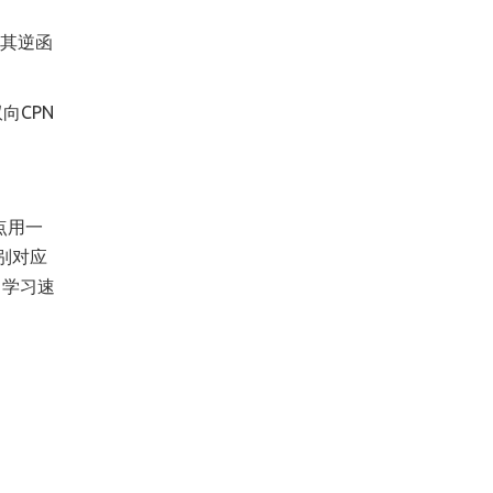
将其逆函
向CPN
点用一
别对应
，学习速