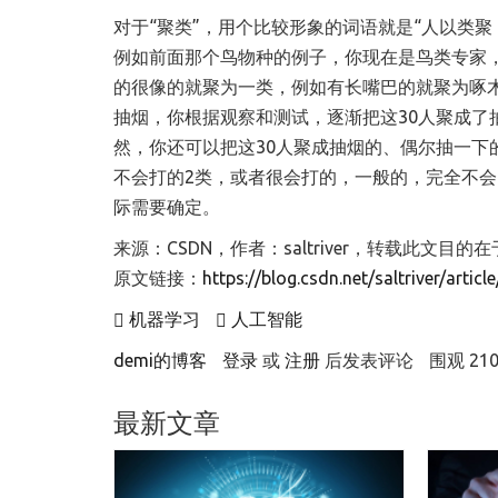
对于“聚类”，用个比较形象的词语就是“人以类聚
例如前面那个鸟物种的例子，你现在是鸟类专家，
的很像的就聚为一类，例如有长嘴巴的就聚为啄
抽烟，你根据观察和测试，逐渐把这30人聚成了
然，你还可以把这30人聚成抽烟的、偶尔抽一下
不会打的2类，或者很会打的，一般的，完全不
际需要确定。
来源：CSDN，作者：saltriver，转载此文
原文链接：
https://blog.csdn.net/saltriver/artic
机器学习
人工智能
demi的博客
登录
或
注册
后发表评论
围观 210
最新文章