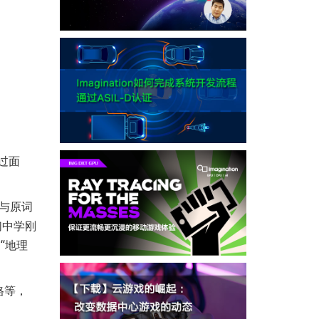
过面
但与原词
们中学刚
“地理
格等，