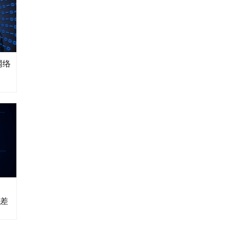
网络
”差