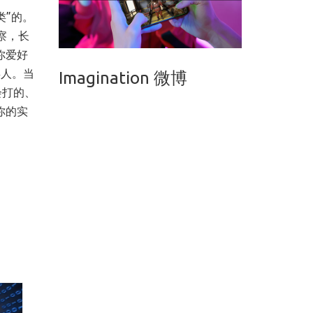
类”的。
察，长
你爱好
类人。当
Imagination 微博
会打的、
你的实