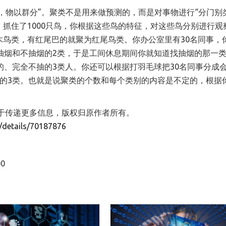
，物以群分”。聚类不是用来做预测的，而是对事物进行“分门别
抓住了1000只鸟，你根据这些鸟的特征，对这些鸟分别进行观
木鸟类，有红尾巴的就聚为红尾鸟类。你办公室里有30名同事，
抽烟和不抽烟的2类，于是工间休息期间你就知道找抽烟的那一
的、完全不抽的3类人。你还可以根据打羽毛球把30名同事分成
会的3类。也就是说聚类的个数和每个类别的内容是不定的，根据
目的在于传递更多信息，版权归原作者所有。
le/details/70187876
0