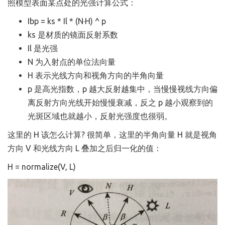
照模型表面某点处的光强计算公式：
Ibp = ks * Il * (N·H) ^ p
ks 是材质的镜面反射系数
Il 是光强
N 为入射点的单位法向量
H 表示光线方向和视角方向的半角向量
p 是高光指数，p 越大反射越集中，当慢慢视线方向偏
离反射方向光线开始慢慢衰减，反之 p 越小观察到的
光斑区域也就越小，反射光强度也很弱。
这里的 H 该怎么计算? 很简单，这里的半角向量 H 就是视角
方向 V 和光线方向 L 叠加之后归一化的值：
H = normalize(V, L)