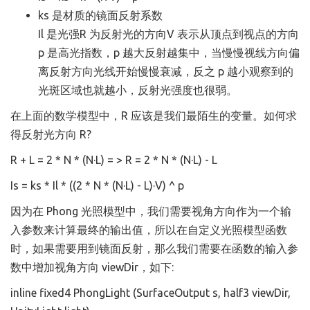
ks 是材质的镜面反射系数
Il 是光强R 为反射光的方向V 表示从顶点到视点的方向
p 是高光指数，p 越大反射越集中，当慢慢视线方向偏
离反射方向光线开始慢慢衰减，反之 p 越小观察到的
光斑区域也就越小，反射光强度也很弱。
在上面的数学模型中，R 应该是我们最陌生的变量。如何求
得反射光方向 R?
R + L = 2 * N * (N·L) = > R = 2 * N * (N·L) - L
Is = ks * Il * ((2 * N * (N·L) - L)·V) ^ p
因为在 Phong 光照模型中，我们需要视角方向作为一个输
入参数来计算最终的输出值，所以在自定义光照模型函数
时，如果需要用到镜面反射，那么我们需要在函数的输入参
数中增加视角方向 viewDir，如下:
inline fixed4 PhongLight (SurfaceOutput s, half3 viewDir,