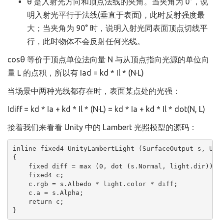
θ 是入射光方向和顶点法线的夹角。当夹角为 0°，说
明入射光平行于法线(垂直于表面)，此时反射强度最
大；当夹角为 90° 时，说明入射光同表面顶点切线平
行，此时物体不会反射任何光线。
cosθ 等价于顶点单位法向量 N 与从顶点指向光源的单位向
量 L 的点积，所以有 Iad = kd * Il * (N·L)
当场景中两种光线都存在时，表面某点处的光强：
Idiff = kd * Ia + kd * Il * (N·L) = kd * Ia + kd * Il * dot(N, L)
接着我们来看看 Unity 中的 Lambert 光照模型的源码：
inline fixed4 UnityLambertLight (SurfaceOutput s, Uni
{

    fixed diff = max (0, dot (s.Normal, light.dir));

    fixed4 c;

    c.rgb = s.Albedo * light.color * diff;

    c.a = s.Alpha;

    return c;

}