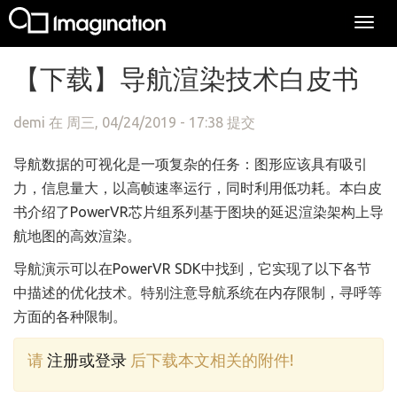
Togg
navi
跳转到主要内容
【下载】导航渲染技术白皮书
demi
在 周三, 04/24/2019 - 17:38 提交
导航数据的可视化是一项复杂的任务：图形应该具有吸引
力，信息量大，以高帧速率运行，同时利用低功耗。本白皮
书介绍了PowerVR芯片组系列基于图块的延迟渲染架构上导
航地图的高效渲染。
导航演示可以在PowerVR SDK中找到，它实现了以下各节
中描述的优化技术。特别注意导航系统在内存限制，寻呼等
方面的各种限制。
请
注册或登录
后下载本文相关的附件!