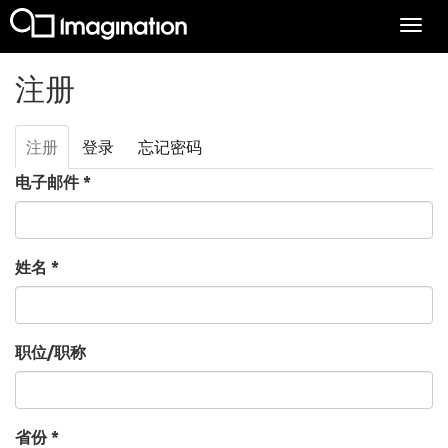
Togg
navi
跳转到主要内容
注册
注册
（活
登录
忘记密码
主标签
动标
电子邮件
*
签）
姓名
*
职位/职称
省份
*