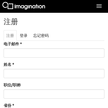
Togg
navi
跳转到主要内容
注册
注册
（活
登录
忘记密码
主标签
动标
电子邮件
*
签）
姓名
*
职位/职称
省份
*