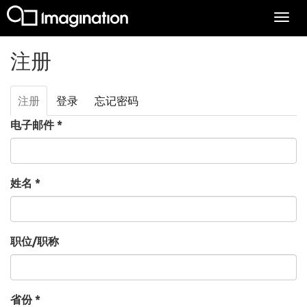
Togg
navi
跳转到主要内容
注册
注册
（活
登录
忘记密码
主标签
动标
电子邮件
*
签）
姓名
*
职位/职称
省份
*