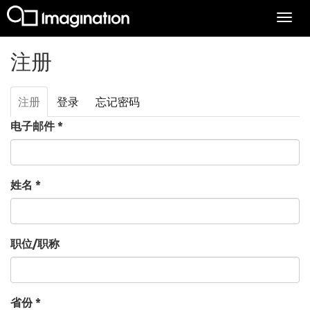
Togg
navi
跳转到主要内容
注册
注册
（活
登录
忘记密码
主标签
动标
电子邮件
*
签）
姓名
*
职位/职称
省份
*