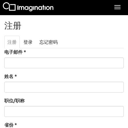
Togg
navi
跳转到主要内容
注册
注册
（活
登录
忘记密码
主标签
动标
电子邮件
*
签）
姓名
*
职位/职称
省份
*