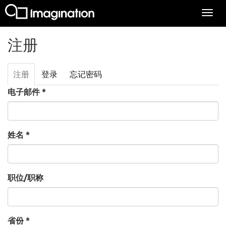
Togg
navi
跳转到主要内容
注册
注册
（活
登录
忘记密码
主标签
动标
电子邮件
*
签）
姓名
*
职位/职称
省份
*