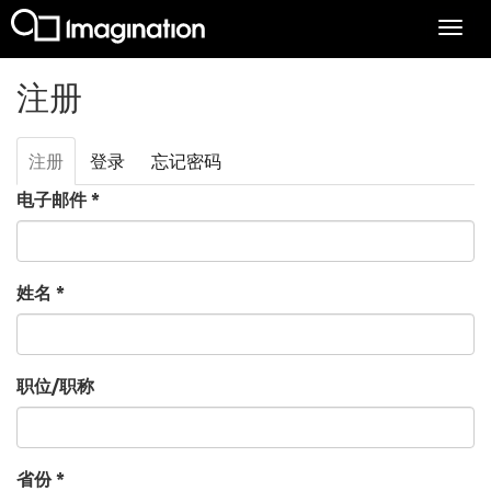
Togg
navi
跳转到主要内容
注册
注册
（活
登录
忘记密码
主标签
动标
电子邮件
*
签）
姓名
*
职位/职称
省份
*