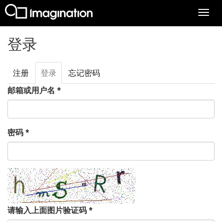
Togg
navi
跳转到主要内容
登录
注册
登录
（活
忘记密码
主标签
动标
邮箱或用户名
*
签）
密码
*
请输入上面图片验证码
*