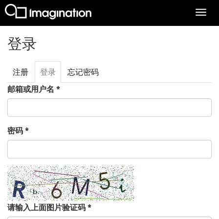
Togg
navi
跳转到主要内容
登录
注册
登录
（活
忘记密码
主标签
动标
邮箱或用户名
*
签）
密码
*
请输入上面图片验证码
*