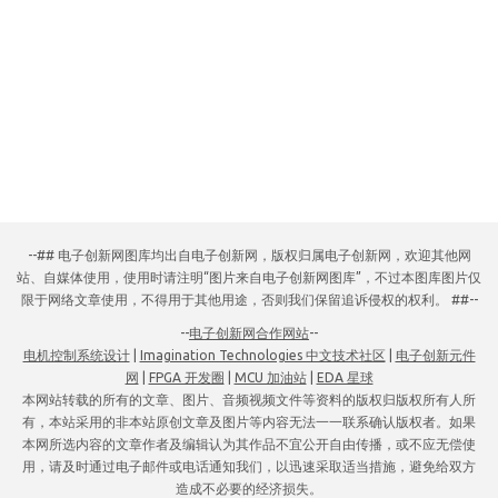
--## 电子创新网图库均出自电子创新网，版权归属电子创新网，欢迎其他网
站、自媒体使用，使用时请注明“图片来自电子创新网图库”，不过本图库图片仅
限于网络文章使用，不得用于其他用途，否则我们保留追诉侵权的权利。 ##--
--
电子创新网合作网站
--
电机控制系统设计
|
Imagination Technologies 中文技术社区
|
电子创新元件
网
|
FPGA 开发圈
|
MCU 加油站
|
EDA 星球
本网站转载的所有的文章、图片、音频视频文件等资料的版权归版权所有人所
有，本站采用的非本站原创文章及图片等内容无法一一联系确认版权者。如果
本网所选内容的文章作者及编辑认为其作品不宜公开自由传播，或不应无偿使
用，请及时通过电子邮件或电话通知我们，以迅速采取适当措施，避免给双方
造成不必要的经济损失。