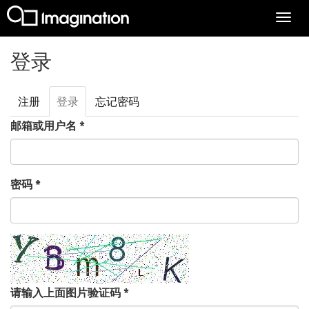
Togg
navi
跳转到主要内容
登录
注册
登录
（活
忘记密码
主标签
动标
邮箱或用户名
*
签）
密码
*
请输入上面图片验证码
*