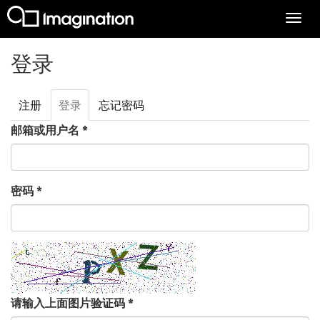
Togg
navi
跳转到主要内容
登录
注册
登录
（活
忘记密码
主标签
动标
邮箱或用户名
*
签）
密码
*
请输入上面图片验证码
*