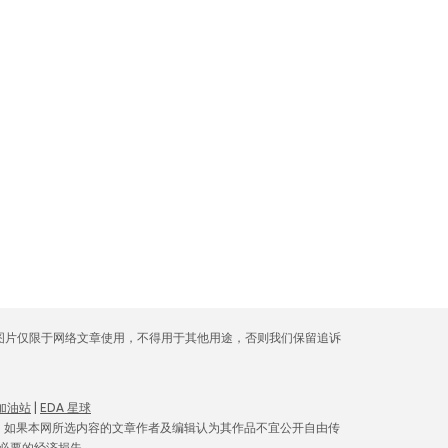
库图片仅限于网络文章使用，不得用于其他用途，否则我们保留追诉
 加油站
|
EDA 星球
。如果本网所选内容的文章作者及编辑认为其作品不宜公开自由传
必要的经济损失。