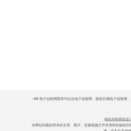
--## 电子创新网图库均出自电子创新网，版权归属电子创新
电机控制系统设
本网站转载的所有的文章、图片、音频视频文件等资料的版权归
播，或不应无偿