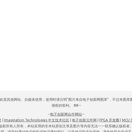
网，欢迎其他网站、自媒体使用，使用时请注明“图片来自电子创新网图库”，不过本图
侵权的权利。 ##--
--
电子创新网合作网站
--
计
|
Imagination Technologies 中文技术社区
|
电子创新元件网
|
FPGA 开发圈
|
MCU
版权所有人所有，本站采用的非本站原创文章及图片等内容无法一一联系确认版权者
使用，请及时通过电子邮件或电话通知我们，以迅速采取适当措施，避免给双方造成不