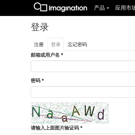
产品
应用市
跳转到主要内容
登录
注册
登录
（活
忘记密码
主标签
动标
邮箱或用户名
*
签）
密码
*
请输入上面图片验证码
*