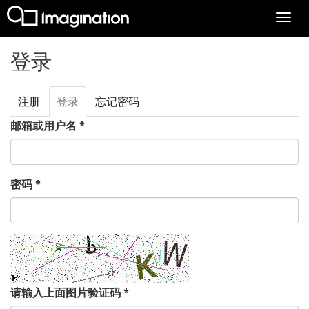
Togg
navi
跳转到主要内容
登录
注册
登录
（活
忘记密码
主标签
动标
邮箱或用户名
*
签）
密码
*
请输入上面图片验证码
*