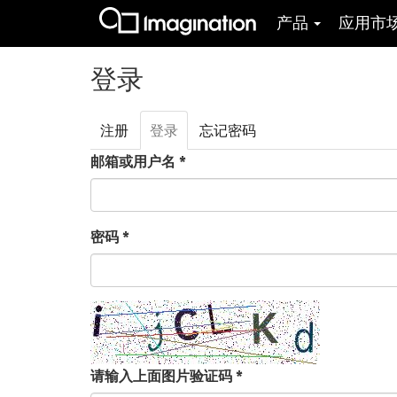
产品
应用市
跳转到主要内容
登录
注册
登录
（活
忘记密码
主标签
动标
邮箱或用户名
*
签）
密码
*
请输入上面图片验证码
*