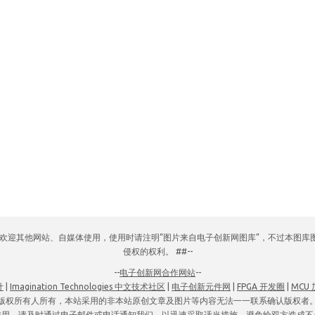
网，欢迎其他网站、自媒体使用，使用时请注明“图片来自电子创新网图库”，不过本图
侵权的权利。 ##--
--
电子创新网合作网站
--
计
|
Imagination Technologies 中文技术社区
|
电子创新元件网
|
FPGA 开发圈
|
MCU
版权所有人所有，本站采用的非本站原创文章及图片等内容无法一一联系确认版权者
使用，请及时通过电子邮件或电话通知我们，以迅速采取适当措施，避免给双方造成不