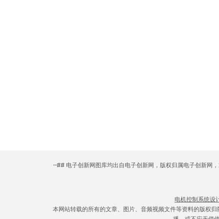
--## 电子创新网图库均出自电子创新网，版权归属电子创新
电机控制系统设
本网站转载的所有的文章、图片、音频视频文件等资料的版权归
播，或不应无偿