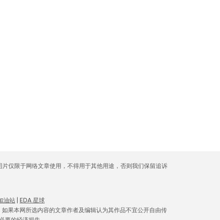
库图片仅限于网络文章使用，不得用于其他用途，否则我们保留追诉
 加油站
|
EDA 星球
。如果本网所选内容的文章作者及编辑认为其作品不宜公开自由传
必要的经济损失。