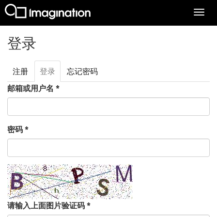
Togg
navi
跳转到主要内容
登录
注册
登录
（活
忘记密码
主标签
动标
邮箱或用户名
*
签）
密码
*
请输入上面图片验证码
*