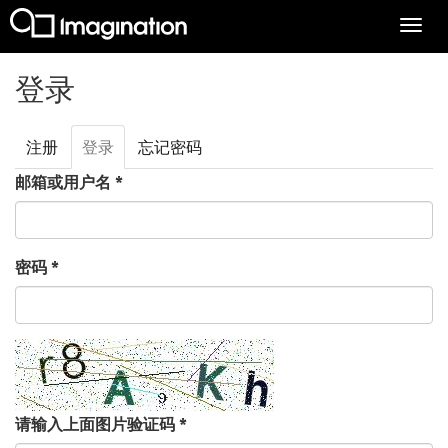
Togg
navi
跳转到主要内容
登录
注册
登录
（活
忘记密码
主标签
动标
邮箱或用户名
*
签）
密码
*
请输入上面图片验证码
*