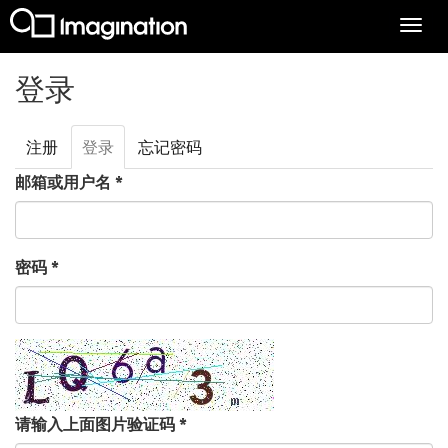
Togg
navi
跳转到主要内容
登录
注册
登录
（活
忘记密码
主标签
动标
邮箱或用户名
*
签）
密码
*
请输入上面图片验证码
*