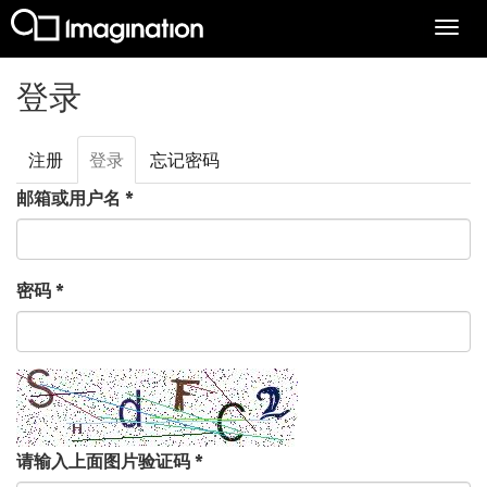
Togg
navi
跳转到主要内容
登录
注册
登录
（活
忘记密码
主标签
动标
邮箱或用户名
*
签）
密码
*
请输入上面图片验证码
*