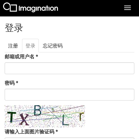
Togg
navi
跳转到主要内容
登录
注册
登录
（活
忘记密码
主标签
动标
邮箱或用户名
*
签）
密码
*
请输入上面图片验证码
*