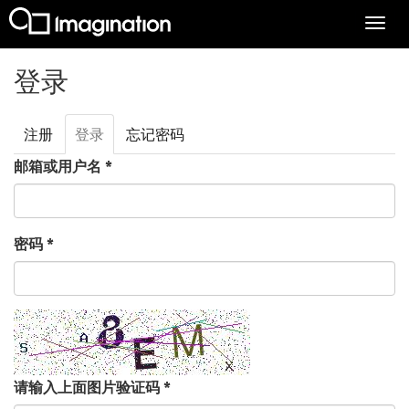
Togg
navi
跳转到主要内容
登录
注册
登录
（活
忘记密码
主标签
动标
邮箱或用户名
*
签）
密码
*
请输入上面图片验证码
*